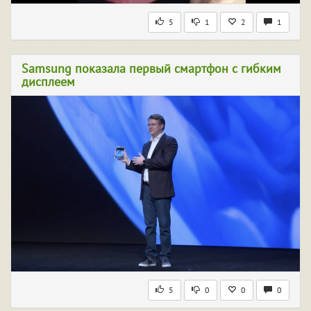
5
1
2
1
Samsung показала первый смартфон с гибким
дисплеем
5
0
0
0