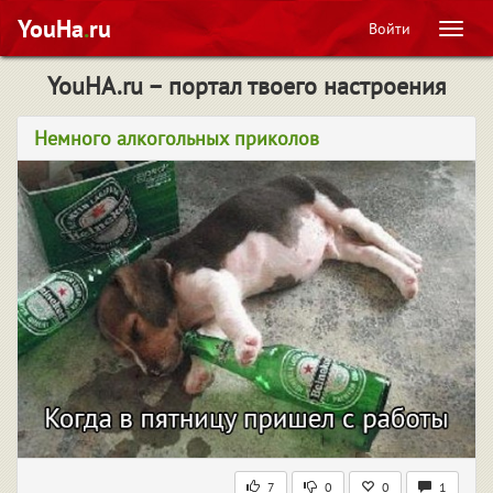
YouHa
.
ru
Войти
Мен
YouHA.ru – портал твоего настроения
Немного алкогольных приколов
7
0
0
1