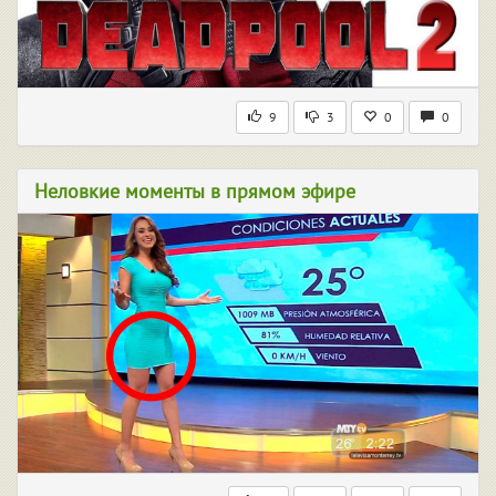
9
3
0
0
Неловкие моменты в прямом эфире