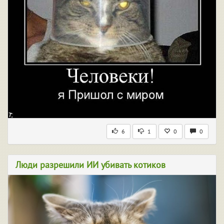
6
1
0
0
Люди разрешили ИИ убивать котиков