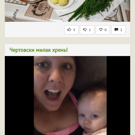
5
1
0
2
Чертовски милая хрень!