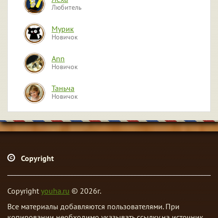
Любитель
Мурик
Новичок
Ann
Новичок
Таньча
Новичок
Алексей
Новичок
Диман
Новичок
Copyright
Yaga
Новичок
Copyright
youha.ru
© 2026г.
Все материалы добавляются пользователями. При
Mockingbird
Новичок
копировании необходимо указывать ссылку на источник.