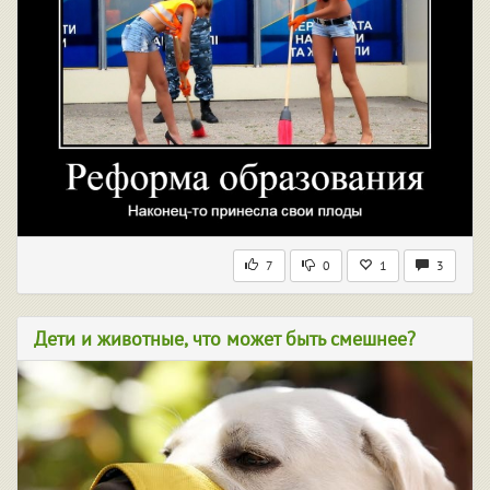
7
0
1
3
Дети и животные, что может быть смешнее?