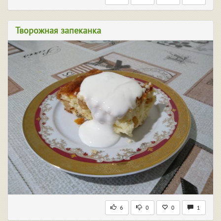
Творожная запеканка
6
0
0
1