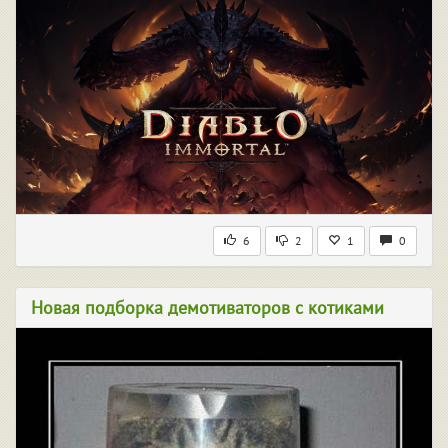
6
2
1
0
Новая подборка демотиваторов с котиками