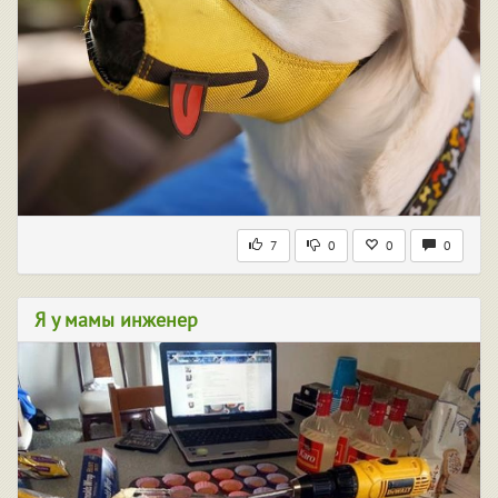
7
0
0
0
Я у мамы инженер