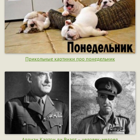
Прикольные картинки про понедельник
Адриан Картон ди Виарт – человек-медоед