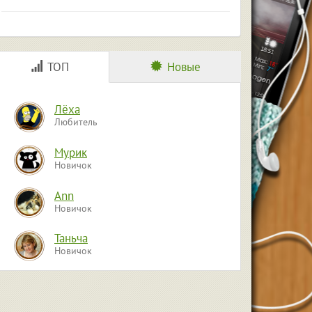
ТОП
Новые
Лёха
Любитель
Мурик
Новичок
Ann
Новичок
Таньча
Новичок
Алексей
Новичок