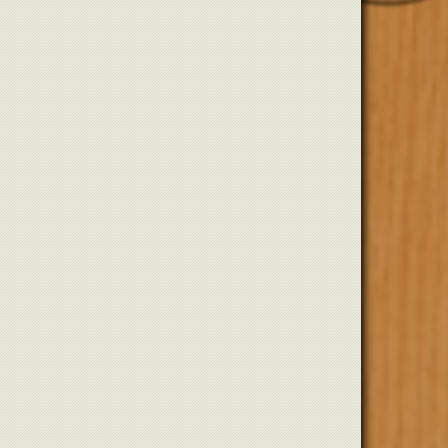
Диман
Новичок
Yaga
Новичок
Mockingbird
Новичок
Димон
Новичок
кири
Новичок
WhiteFlash
Новичок